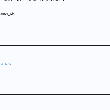
tainer_id>
ваться
.