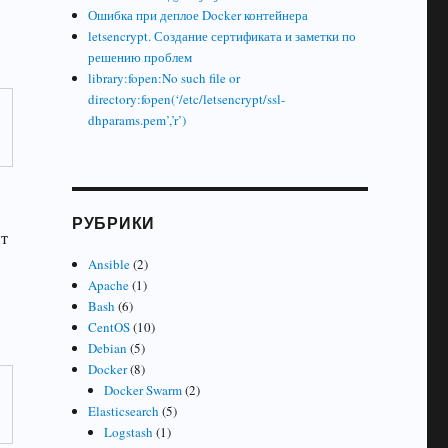
Ошибка при деплое Docker контейнера
letsencrypt. Создание сертификата и заметки по
решению проблем
library:fopen:No such file or
directory:fopen(‘/etc/letsencrypt/ssl-
dhparams.pem’,’r’)
РУБРИКИ
т
Ansible
(2)
Apache
(1)
Bash
(6)
CentOS
(10)
Debian
(5)
Docker
(8)
Docker Swarm
(2)
Elasticsearch
(5)
Logstash
(1)