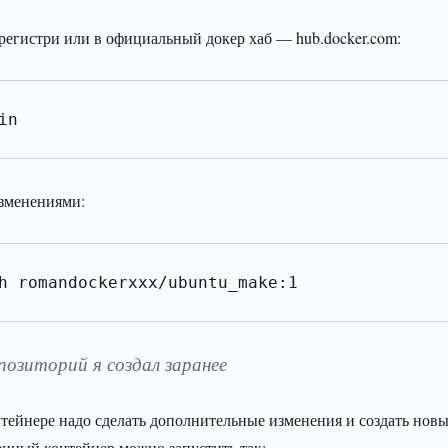
регистри или в официальный докер хаб — hub.docker.com:
in
изменениями:
h romandockerxxx/ubuntu_make:1
позиторий я создал заранее
нтейнере надо сделать дополнительные изменения и создать нов
ленный контейнер можно запустить так: