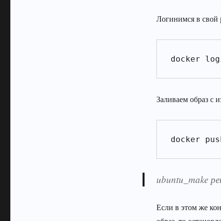
Логинимся в свой 
docker log
Заливаем образ с 
docker pus
ubuntu_make ре
Если в этом же ко
образ, то останов