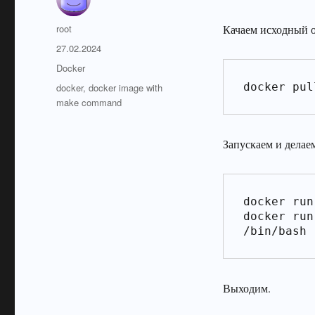
Автор
root
Качаем исходный о
Опубликовано
27.02.2024
Рубрики
Docker
Метки
docker pul
docker
,
docker image with
make command
Запускаем и делае
docker run
docker run
/bin/bash
Выходим.