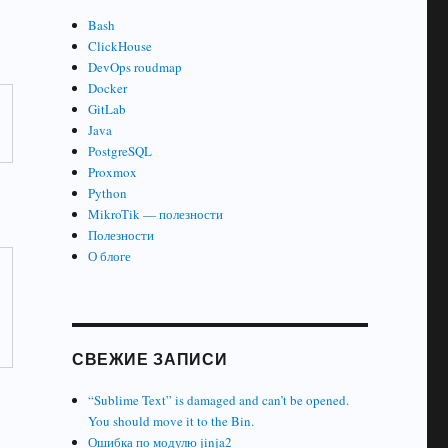
Bash
ClickHouse
DevOps roudmap
Docker
GitLab
Java
PostgreSQL
Proxmox
Python
MikroTik — полезности
Полезности
О блоге
СВЕЖИЕ ЗАПИСИ
“Sublime Text” is damaged and can’t be opened.
You should move it to the Bin.
Ошибка по модулю jinja2