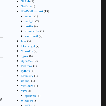
GitLab
(5)
Grafana
(1)
iRedMail — Post
(18)
amavis
(1)
mail_to
(2)
Postfix
(4)
Roundcube
(1)
sendEmail
(2)
Java
(3)
letsencrypt
(7)
MikroTik
(2)
nginx
(6)
OpenVZ
(12)
Proxmox
(1)
Python
(4)
TeamCity
(3)
Ubuntu
(3)
Virtuozzo
(1)
VPN
(5)
openvpn
(4)
ый
Windows
(5)
WSL
(1)