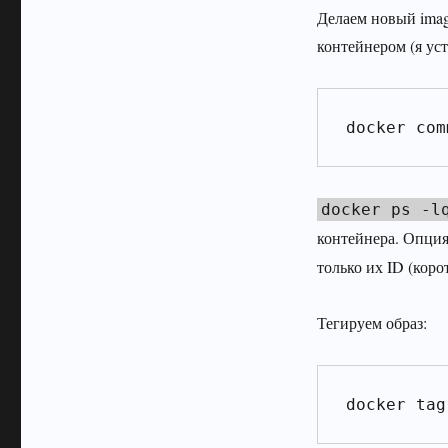
Делаем новый imag
контейнером (я ус
docker com
docker ps -l
контейнера. Опци
только их ID (корот
Тегируем образ:
docker tag