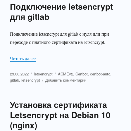
Подключение letsencrypt
Certbot.
Установ
для gitlab
для
Debian
10,
Подключение letsencrypt для gitlab с нуля или при
apache
переходе с платного сертификата на letsencrypt.
«Подключение letsencrypt для gitlab»
Читать далее
Опубликовано
Рубрики
Метки
23.06.2022
letsencrypt
ACMEv2
,
Certbot
,
certbot-auto
,
к
gitlab
,
letsencrypt
Добавить комментарий
записи
Подключение
letsencrypt
Установка сертификата
для
gitlab
Letsencrypt на Debian 10
(nginx)