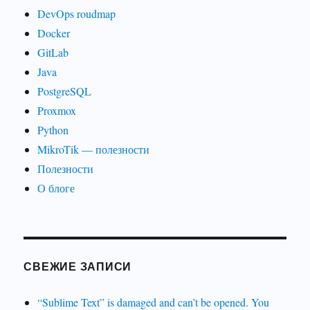
DevOps roudmap
Docker
GitLab
Java
PostgreSQL
Proxmox
Python
MikroTik — полезности
Полезности
О блоге
СВЕЖИЕ ЗАПИСИ
“Sublime Text” is damaged and can’t be opened. You