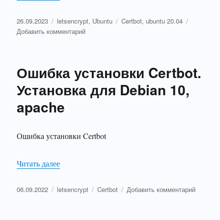
Опубликовано
Рубрики
Метки
26.09.2023
letsencrypt
,
Ubuntu
Certbot
,
ubuntu 20.04
к
Добавить комментарий
записи
Установка
сертификатов
Ошибка установки Certbot.
Letsencrypt
на
Установка для Debian 10,
Ubuntu
apache
20.04.
Standalone
вариант
Ошибка установки Certbot
«Ошибка установки Certbot. Установка для Debi
Читать далее
Опубликовано
Рубрики
Метки
к
06.09.2022
letsencrypt
Certbot
Добавить комментарий
записи
Ошибка
установ