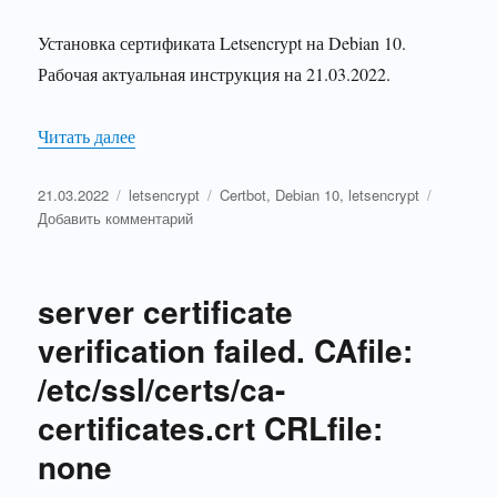
Установка сертификата Letsencrypt на Debian 10.
Рабочая актуальная инструкция на 21.03.2022.
«Установка сертификата Letsencrypt на Debian 1
Читать далее
Опубликовано
Рубрики
Метки
21.03.2022
letsencrypt
Certbot
,
Debian 10
,
letsencrypt
к
Добавить комментарий
записи
Установка
сертификата
server certificate
Letsencrypt
на
verification failed. CAfile:
Debian
/etc/ssl/certs/ca-
10
(nginx)
certificates.crt CRLfile:
none