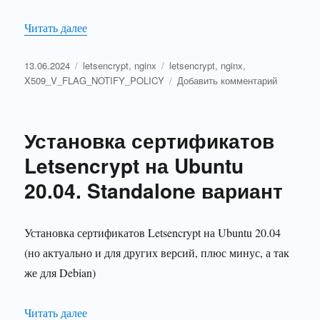
«letsencrypt. Создание сертификата и заметки
Читать далее
Опубликовано
Рубрики
Метки
13.06.2024
letsencrypt
,
nginx
letsencrypt
,
nginx
,
к
X509_V_FLAG_NOTIFY_POLICY
Добавить комментарий
записи
letsencryp
Создание
Установка сертификатов
сертифик
и
Letsencrypt на Ubuntu
заметки
20.04. Standalone вариант
по
решению
проблем
Установка сертификатов Letsencrypt на Ubuntu 20.04
(но актуально и для других версий, плюс минус, а так
же для Debian)
«Установка сертификатов Letsencrypt на Ubuntu
Читать далее