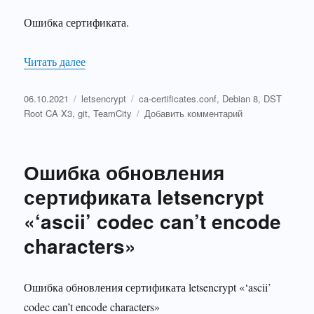
Ошибка сертификата.
«server certificate verification failed. CAfile: /etc/ss
Читать далее
Опубликовано
Рубрики
Метки
06.10.2021
letsencrypt
ca-certificates.conf
,
Debian 8
,
DST
к
Root CA X3
,
git
,
TeamCity
Добавить комментарий
записи
server
certificate
Ошибка обновления
verification
failed.
сертификата letsencrypt
CAfile:
«‘ascii’ codec can’t encode
/etc/ssl/certs/ca-
certificates.crt
characters»
CRLfile:
none
Ошибка обновления сертификата letsencrypt «‘ascii’
codec can’t encode characters»