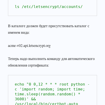
ls /etc/letsencrypt/accounts/
В каталоге должен будет присутствовать каталог с
именем вида:
acme-v02.api.letsencrypt.org
Теперь надо выполнить команду для автоматического
обновления сертификата:
echo "0 0,12 * * * root python -
c 'import random; import time; 
time.sleep(random.random() * 
3600)' && 
/usr/local/bin/certbot-auto 