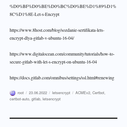
%D0%BF%D0%BE%D0%BC%D0%BE%D1%89%D1%
8C%D1%8E-Let-s-Encrypt
https://www.8host.com/blog/sozdanie-sertifikata-lets-
encrypt-dlya-gitlab-v-ubuntu-16-04/
https://www.digitalocean.com/community/tutorials/how-to-
secure-gitlab-with-let-s-encrypt-on-ubuntu-16-04
https://docs.gitlab.com/omnibus/settings/ssl.html#renewing
Автор
Опубликовано
Рубрики
Метки
root
23.06.2022
letsencrypt
ACMEv2
,
Certbot
,
certbot-auto
,
gitlab
,
letsencrypt