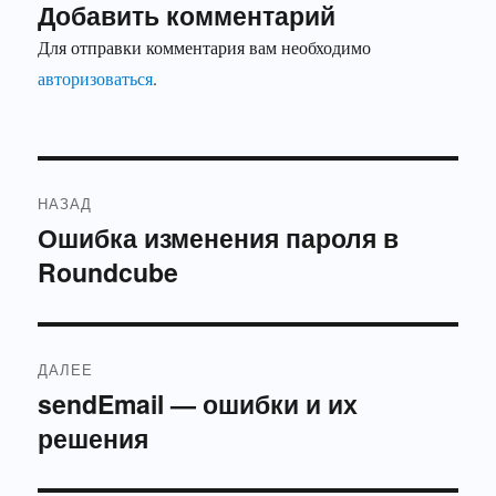
Добавить комментарий
Для отправки комментария вам необходимо
авторизоваться
.
Навигация
НАЗАД
по
Ошибка изменения пароля в
Предыдущая
Roundcube
запись:
записям
ДАЛЕЕ
sendEmail — ошибки и их
Следующая
решения
запись: