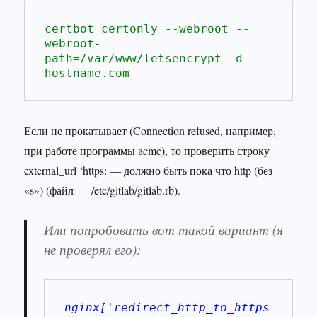
certbot certonly --webroot --
webroot-
path=/var/www/letsencrypt -d 
hostname.com
Если не прокатывает (Connection refused, например,
при работе программы acme), то проверить строку
external_url ‘https: — должно быть пока что http (без
«s») (файл — /etc/gitlab/gitlab.rb).
Или попробовать вот такой вариант (я
не проверял его):
nginx['redirect_http_to_https