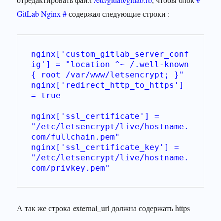
GitLab Nginx #
содержал следующие строки :
nginx['custom_gitlab_server_conf
ig'] = "location ^~ /.well-known 
{ root /var/www/letsencrypt; }"
nginx['redirect_http_to_https'] 
= true
nginx['ssl_certificate'] = 
"/etc/letsencrypt/live/hostname.
com/fullchain.pem"
nginx['ssl_certificate_key'] = 
"/etc/letsencrypt/live/hostname.
com/privkey.pem"
А так же строка external_url должна содержать https