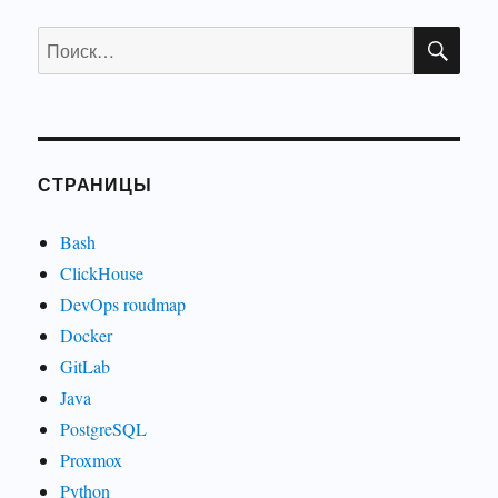
ПО
Искать:
СТРАНИЦЫ
Bash
ClickHouse
DevOps roudmap
Docker
GitLab
Java
PostgreSQL
Proxmox
Python