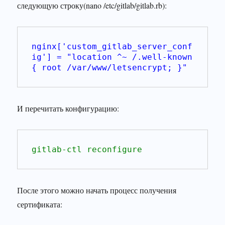
следующую строку(nano /etc/gitlab/gitlab.rb):
nginx['custom_gitlab_server_conf
ig'] = "location ^~ /.well-known 
{ root /var/www/letsencrypt; }"
И перечитать конфигурацию:
gitlab-ctl reconfigure
После этого можно начать процесс получения
сертификата: