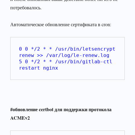
потребовалось.
Автоматическое обновление сертификата в cron:
0 0 */2 * * /usr/bin/letsencrypt 
renew >> /var/log/le-renew.log
5 0 */2 * * /usr/bin/gitlab-ctl 
restart nginx
#обновление certbot для поддержки протокола
ACMEv2