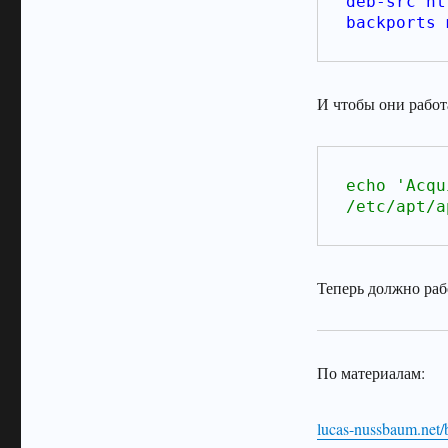
deb-src ht
backports 
И чтобы они работ
echo 'Acqu
/etc/apt/a
Теперь должно раб
По материалам:
lucas-nussbaum.net