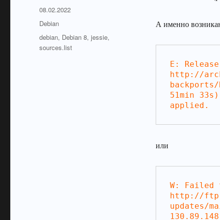
Опубликовано
08.02.2022
Рубрики
Debian
А именно возника
Метки
debian
,
Debian 8
,
jessie
,
sources.list
E: Release
http://arc
backports/
51min 33s)
applied.
или
W: Failed 
http://ftp
updates/ma
130.89.148