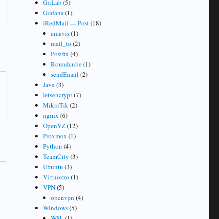
GitLab
(5)
Grafana
(1)
iRedMail — Post
(18)
amavis
(1)
mail_to
(2)
Postfix
(4)
Roundcube
(1)
sendEmail
(2)
Java
(3)
letsencrypt
(7)
MikroTik
(2)
nginx
(6)
OpenVZ
(12)
Proxmox
(1)
Python
(4)
TeamCity
(3)
Ubuntu
(3)
Virtuozzo
(1)
VPN
(5)
openvpn
(4)
Windows
(5)
WSL
(1)