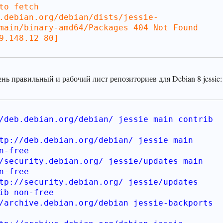
to fetch 
.debian.org/debian/dists/jessie-
main/binary-amd64/Packages 404 Not Found 
9.148.12 80]
нь правильный и рабочий лист репозиториев для Debian 8 jessie:
/deb.debian.org/debian/ jessie main contrib 
tp://deb.debian.org/debian/ jessie main 
n-free
/security.debian.org/ jessie/updates main 
n-free
tp://security.debian.org/ jessie/updates 
ib non-free
/archive.debian.org/debian jessie-backports 