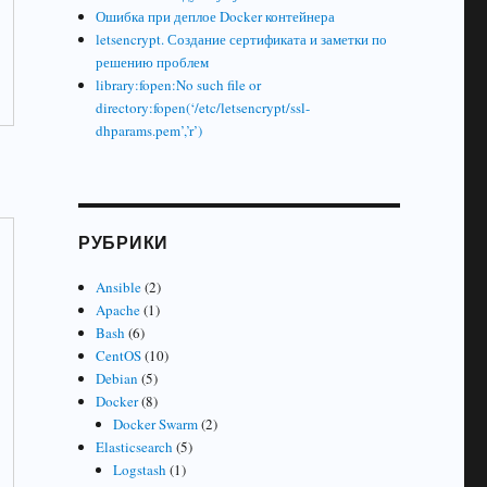
Ошибка при деплое Docker контейнера
letsencrypt. Создание сертификата и заметки по
решению проблем
library:fopen:No such file or
directory:fopen(‘/etc/letsencrypt/ssl-
dhparams.pem’,’r’)
РУБРИКИ
Ansible
(2)
Apache
(1)
Bash
(6)
CentOS
(10)
Debian
(5)
Docker
(8)
Docker Swarm
(2)
Elasticsearch
(5)
Logstash
(1)