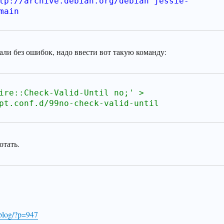
tp://archive.debian.org/debian jessie-
main
али без ошибок, надо ввести вот такую команду:
ire::Check-Valid-Until no;' > 
pt.conf.d/99no-check-valid-until
отать.
/blog/?p=947