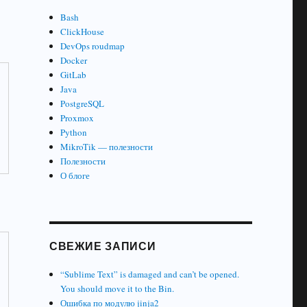
Bash
ClickHouse
DevOps roudmap
Docker
GitLab
Java
PostgreSQL
Proxmox
Python
MikroTik — полезности
Полезности
О блоге
СВЕЖИЕ ЗАПИСИ
“Sublime Text” is damaged and can’t be opened.
You should move it to the Bin.
Ошибка по модулю jinja2