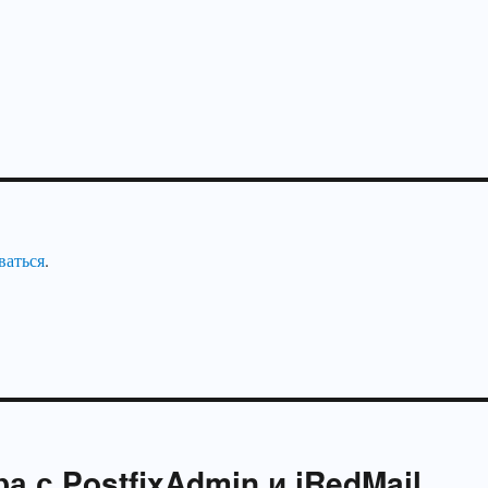
ваться
.
а с PostfixAdmin и iRedMail