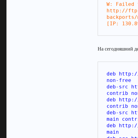
W: Failed 
http://ftp
backports/
[IP: 130.8
На сегодняшний де
deb http:/
non-free
deb-src ht
contrib no
deb http:/
contrib no
deb-src ht
main contr
deb http:/
main