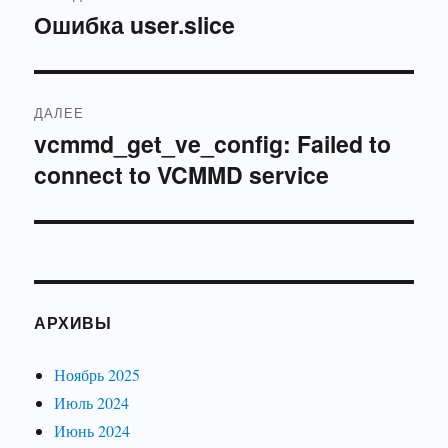
по
Ошибка user.slice
Предыдущая
запись:
записям
ДАЛЕЕ
vcmmd_get_ve_config: Failed to
Следующая
connect to VCMMD service
запись:
АРХИВЫ
Ноябрь 2025
Июль 2024
Июнь 2024