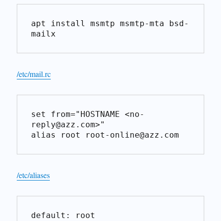
apt install msmtp msmtp-mta bsd-
mailx
/etc/mail.rc
set from="HOSTNAME <no-
reply@azz.com>"

alias root root-online@azz.com
/etc/aliases
default: root