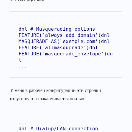
...
dnl # Masquerading options
FEATURE(`always_add_domain')dnl
MASQUERADE_AS(`exemple.com')dnl
FEATURE(`allmasquerade')dnl
FEATURE(`masquerade_envelope')dn
l
...
У меня в рабочей конфигурации эти строчки
отсутствуют и заканчивается она так:
...
dnl # Dialup/LAN connection 