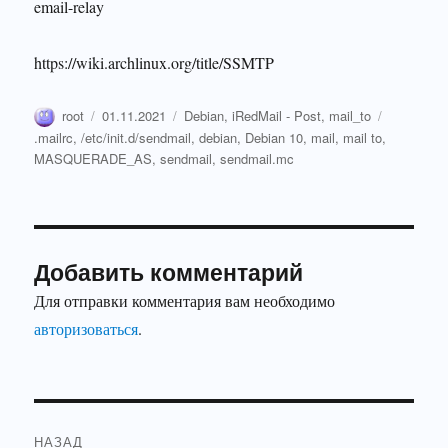
email-relay
https://wiki.archlinux.org/title/SSMTP
Автор
Опубликовано
Рубрики
root
01.11.2021
Debian
,
iRedMail - Post
,
mail_to
Метки
.mailrc
,
/etc/init.d/sendmail
,
debian
,
Debian 10
,
mail
,
mail to
,
MASQUERADE_AS
,
sendmail
,
sendmail.mc
Добавить комментарий
Для отправки комментария вам необходимо
авторизоваться
.
Навигация
НАЗАД