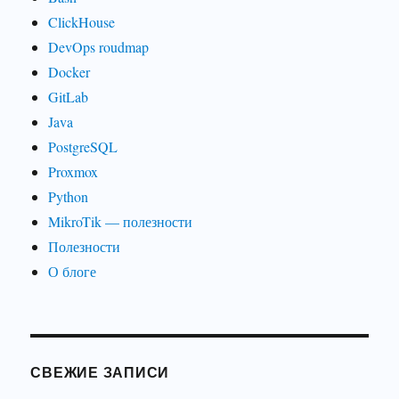
ClickHouse
DevOps roudmap
Docker
GitLab
Java
PostgreSQL
Proxmox
Python
MikroTik — полезности
Полезности
О блоге
СВЕЖИЕ ЗАПИСИ