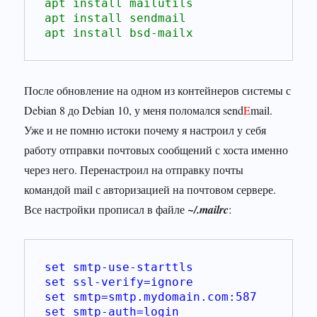
apt install mailutils

apt install sendmail

После обновление на одном из контейнеров системы с
Debian 8 до Debian 10, у меня поломался send
E
mail.
Уже и не помню истоки почему я настроил у себя
работу отправки почтовых сообщений с хоста именно
через него. Перенастроил на отправку почты
командой mail с авторизацией на почтовом сервере.
Все настройки прописал в файле
~/.mailrc
:
set smtp-use-starttls
set ssl-verify=ignore
set smtp=smtp.mydomain.com:587
set smtp-auth=login