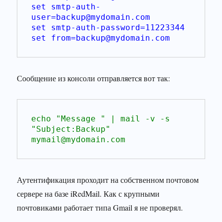
set smtp-auth-
user=backup@mydomain.com
set smtp-auth-password=11223344
set from=backup@mydomain.com
Сообщение из консоли отправляется вот так:
echo "Message " | mail -v -s 
"Subject:Backup" 
mymail@mydomain.com
Аутентификация проходит на собственном почтовом
сервере на базе iRedMail. Как с крупными
почтовиками работает типа Gmail я не проверял.