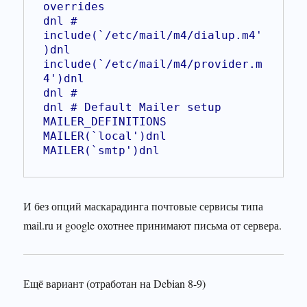
overrides
dnl #
include(`/etc/mail/m4/dialup.m4'
)dnl
include(`/etc/mail/m4/provider.m
4')dnl
dnl #
dnl # Default Mailer setup
MAILER_DEFINITIONS
MAILER(`local')dnl
MAILER(`smtp')dnl
И без опций маскарадинга почтовые сервисы типа
mail.ru и google охотнее принимают письма от сервера.
Ещё вариант (отработан на Debian 8-9)