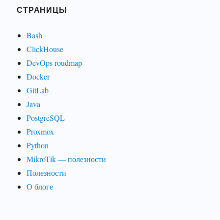
СТРАНИЦЫ
Bash
ClickHouse
DevOps roudmap
Docker
GitLab
Java
PostgreSQL
Proxmox
Python
MikroTik — полезности
Полезности
О блоге