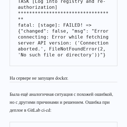
TASK [Log into registry and re-
authorization] 
********************************
fatal: [stage]: FAILED! => 
{"changed": false, "msg": "Error 
connecting: Error while fetching 
server API version: ('Connection 
aborted.', FileNotFoundError(2, 
'No such file or directory'))"}
На сервере не запущен docker.
Была ещё аналогичная ситуация с похожей ошибкой,
но с другими причинами и решением. Ошибка при
деплое в GitLab ci-cd: