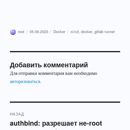
Автор
Опубликовано
Рубрики
Метки
root
05.09.2023
Docker
ci/cd
,
docker
,
gitlab runner
Добавить комментарий
Для отправки комментария вам необходимо
авторизоваться
.
Навигация
НАЗАД
по
authbind: разрешает не-root
Предыдущая