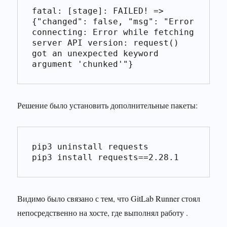
fatal: [stage]: FAILED! => 
{"changed": false, "msg": "Error 
connecting: Error while fetching 
server API version: request() 
got an unexpected keyword 
argument 'chunked'"}
Решение было установить дополнительные пакеты:
pip3 uninstall requests

pip3 install requests==2.28.1
Видимо было связано с тем, что GitLab Runner стоял
непосредственно на хосте, где выполнял работу .