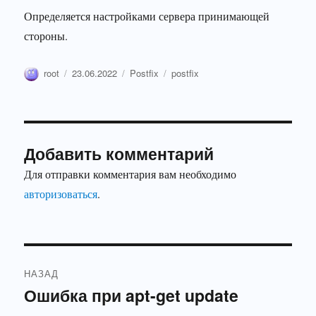
Определяется настройками сервера принимающей
стороны.
Автор
Опубликовано
Рубрики
Метки
root
23.06.2022
Postfix
postfix
Добавить комментарий
Для отправки комментария вам необходимо
авторизоваться
.
Навигация
НАЗАД
по
Ошибка при apt-get update
Предыдущая
запись: