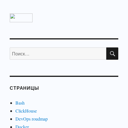
ПО
Искать:
СТРАНИЦЫ
Bash
ClickHouse
DevOps roudmap
Docker